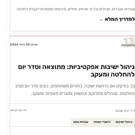
עובדות ועובדים, מנהלים וכל מי שכותב מיילים, סיכומים ומסמכים לקבלת החלטה
למדריך המלא ←
13
עודכן 30 ביולי 2026
מיומנויות
ניהול ישיבות אפקטיביות: מתוצאה וסדר יום
להחלטה ומעקב
כך בודקים אם נדרשת ישיבה, בוחרים משתתפים, בונים סדר יום סביב
החלטות, מנהלים מחלוקת ונגישות וסוגרים פעולות ומעקב.
11 דקות
קריאה
ד״ר יניב שנהב
ניהול ישיבות
כישורי המחר
עבודת צוות