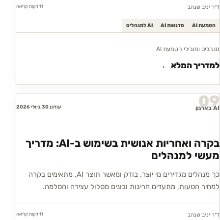
11 דקות
קריאה
ד״ר יניב שנהב
הטמעת AI
סדנאות AI
AI למנהלים
מנהלים ומובילי הטמעת AI
למדריך המלא ←
09
עודכן 30 ביולי 2026
AI בארגון
בקרה ואחריות אנושית בשימוש ב-AI: מדריך
מעשי למנהלים
כך מנהלים מגדירים מי יוצר, בודק ומאשר תוצר AI, מתאימים בקרה
למחיר הטעות, מתעדים חריגות ובונים מסלול עצירה והסלמה.
11 דקות
קריאה
ד״ר יניב שנהב