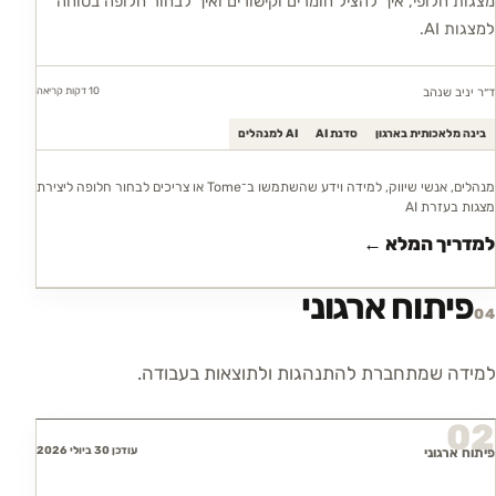
מצגות חלופי, איך להציל חומרים וקישורים ואיך לבחור חלופה בטוחה
למצגות AI.
10 דקות
קריאה
ד״ר יניב שנהב
בינה מלאכותית בארגון
סדנת AI
AI למנהלים
מנהלים, אנשי שיווק, למידה וידע שהשתמשו ב־Tome או צריכים לבחור חלופה ליצירת
מצגות בעזרת AI
למדריך המלא ←
פיתוח ארגוני
04
למידה שמתחברת להתנהגות ולתוצאות בעבודה.
02
עודכן 30 ביולי 2026
פיתוח ארגוני