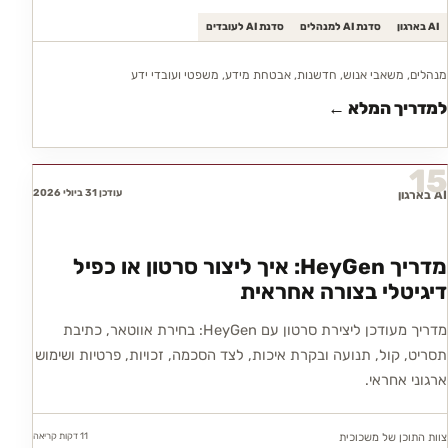
AI בארגון
סדנת AI למנהלים
סדנת AI לעובדים
מנהלים, משאבי אנוש, חדשנות, אבטחת מידע, משפטי ועובדי ידע
למדריך המלא ←
15
עודכן 31 ביולי 2026
AI בארגון
מדריך HeyGen: איך ליצור סרטון או כפיל
דיגיטלי בצורה אחראית
מדריך מעודכן ליצירת סרטון עם HeyGen: בחירת אווטאר, כתיבת
תסריט, קול, תנועה ובקרת איכות, לצד הסכמה, זכויות, פרטיות ושימוש
ארגוני אחראי.
11 דקות
קריאה
צוות התוכן של משכוכית