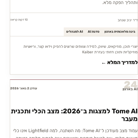
ותהליך הפקה מלא.
10 דקות
קריאה
ד״ר יניב שנהב
בינה מלאכותית בארגון
סדנת AI
AI למנהלים
יוצרי תוכן, מוזיקאים, שיווק, למידה וצוותים שרוצים להפיק וידאו קצר, וריאציות
מוזיקליות ותוכן חזותי בעזרת Kaiber
למדריך המלא ←
24
עודכן 2 באוג׳ 2026
AI בארגון
Tome AI למצגות ב־2026: מצב הכלי ותכנית
מעבר
עמוד מצב מעודכן ל־Tome AI: מה השתנה, למה Lightfield אינו כלי