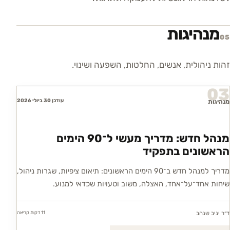
מנהיגות
05
זהות ניהולית, אנשים, החלטות, השפעה ושינוי.
03
עודכן 30 ביולי 2026
מנהיגות
מנהל חדש: מדריך מעשי ל־90 הימים
הראשונים בתפקיד
מדריך למנהל חדש ב־90 הימים הראשונים: תיאום ציפיות, שגרות ניהול,
שיחות אחד־על־אחד, האצלה, משוב וטעויות שכדאי למנוע.
11 דקות
קריאה
ד״ר יניב שנהב