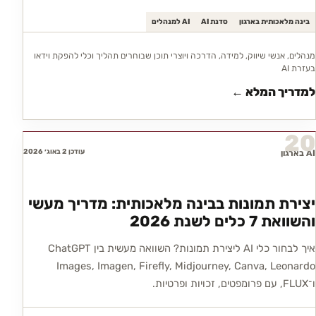
בינה מלאכותית בארגון
סדנת AI
AI למנהלים
מנהלים, אנשי שיווק, למידה, הדרכה ויוצרי תוכן שבוחרים תהליך וכלי להפקת וידאו
בעזרת AI
למדריך המלא ←
20
עודכן 2 באוג׳ 2026
AI בארגון
יצירת תמונות בבינה מלאכותית: מדריך מעשי
והשוואת 7 כלים לשנת 2026
איך לבחור כלי AI ליצירת תמונות? השוואה מעשית בין ChatGPT
Images, Imagen, Firefly, Midjourney, Canva, Leonardo
ו־FLUX, עם פרומפטים, זכויות ופרטיות.