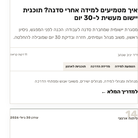
איך מטמיעים למידה אחרי סדנה? תוכנית
יישום מעשית ל-30 יום
מסגרת יישומית שמחברת סדנה לעבודה: הכנה לפני המפגש, ניסיון
ראשון, משוב מנהל ועמיתים, חזרה ובדיקת 30 יום שמובילה להחלטה.
11 דקות
קריאה
ד״ר יניב שנהב
הטמעת למידה
מדידת הדרכה
תוכניות לארגון
מנהלות ומנהלי למידה, מנהלים ישירים, משאבי אנוש ומפתחי הדרכה
למדריך המלא ←
14
עודכן 30 ביולי 2026
פיתוח ארגוני