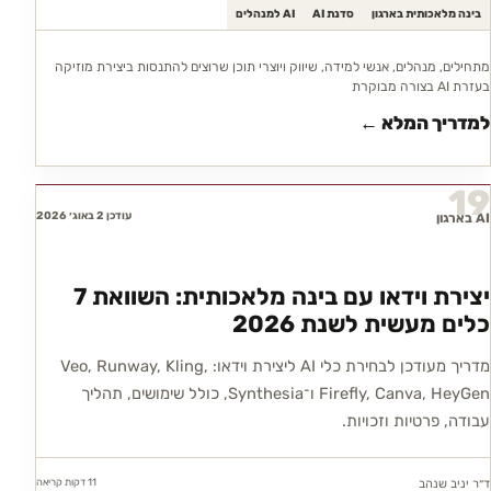
בינה מלאכותית בארגון
סדנת AI
AI למנהלים
מתחילים, מנהלים, אנשי למידה, שיווק ויוצרי תוכן שרוצים להתנסות ביצירת מוזיקה
בעזרת AI בצורה מבוקרת
למדריך המלא ←
19
עודכן 2 באוג׳ 2026
AI בארגון
יצירת וידאו עם בינה מלאכותית: השוואת 7
כלים מעשית לשנת 2026
מדריך מעודכן לבחירת כלי AI ליצירת וידאו: Veo, Runway, Kling,
Firefly, Canva, HeyGen ו־Synthesia, כולל שימושים, תהליך
עבודה, פרטיות וזכויות.
11 דקות
קריאה
ד״ר יניב שנהב