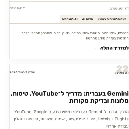
11 דקות
קריאה
ד״ר יניב שנהב
בינה מלאכותית בארגון
סדנת AI
AI למנהלים
מנהלים, אנשי מטה, משאבי אנוש, למידה, שיווק וכל מי שמבצע מחקר וקבלת
החלטות בעזרת מידע מהרשת
למדריך המלא ←
22
עודכן 2 באוג׳ 2026
AI בארגון
Gemini בעברית: מדריך ל־YouTube, טיסות,
מלונות ובדיקת מקורות
מדריך עדכני ל־Gemini בעברית: חיפוש מידע ב־YouTube, Google
Flights ו־Hotels, חיבור אפליקציות, אימות תשובות, פרטיות ותהליך
עבודה אחראי.