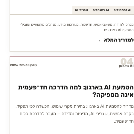
AI למתחילים
AI למנהלים
שגרירי AI
מנהלי למידה, משאבי אנוש, חדשנות, מערכות מידע, מנהלים מקצועיים ומובילי
הטמעת AI בארגונים
למדריך המלא ←
04
עודכן 30 ביולי 2026
AI בארגון
הטמעת AI בארגון: למה הדרכה חד־פעמית
אינה מספיקה?
מדריך להטמעת AI בארגון: בחירת מקרי שימוש, הכשרה לפי תפקיד,
בקרה אנושית, שגרירי AI, מדיניות ומדידה — מעבר להדרכת כלים
חד־פעמית.