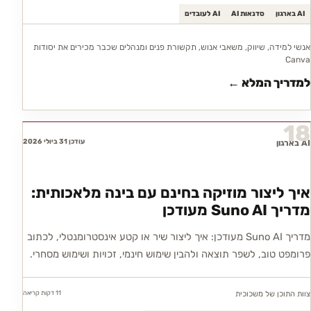
AI בארגון
סדנאות AI
AI לעובדים
אנשי למידה, שיווק, משאבי אנוש, תקשורת פנים ומנהלים שכבר מכירים את יסודות
Canva
למדריך המלא ←
18
עודכן 31 ביולי 2026
AI בארגון
איך ליצור מוזיקה בחינם עם בינה מלאכותית:
מדריך Suno AI מעודכן
מדריך Suno AI מעודכן: איך ליצור שיר או קטע אינסטרומנטלי, לכתוב
פרומפט טוב, לשפר תוצאה ולהבין שימוש חינמי, זכויות ושימוש מסחרי.
11 דקות
קריאה
צוות התוכן של משכוכית