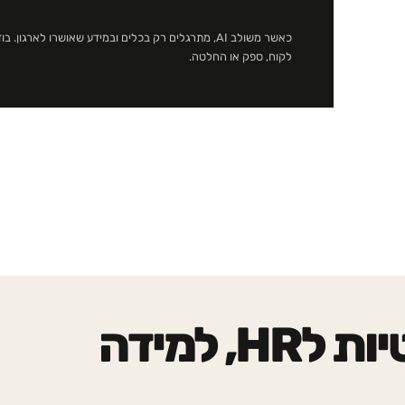
כאשר משולב AI, מתרגלים רק בכלים ובמידע שאושרו לאר
לקוח, ספק או החלטה.
סדנאות ותכניות רלוונטיות לHR, למידה