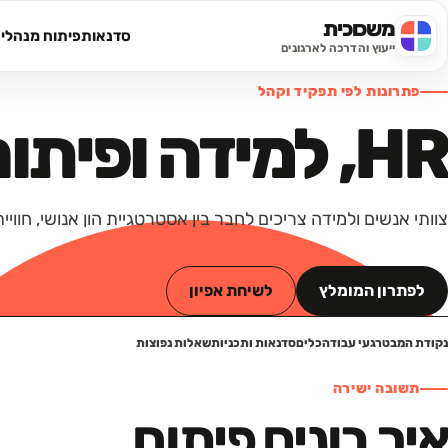
משכוכית
סדנאות
פיתוח מנהלי
חיפוש באתר
ייעוץ והדרכה לארגונים
פתרונות לפי תפקיד וקהל
HR, למידה ופיתוח ארגוני
צוותי אנשים ולמידה צריכים לחבר בין אסטרטגיית הון אנושי, חוויית עובד, פיתוח יכולו
לפתרון המומלץ
לשיחת אפיון
נקודת המבט
רגעי עבודה
כלים
סדנאות ותכניות
שאלות נפוצות
תשובה ישירה
איך בונים פיתוח