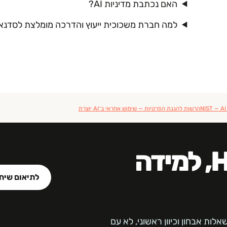
האם נכתבת מדיניות AI?
למה חברת משכוכית ייעוץ והדרכה מומלצת לסדנאות ותכניות עבור HR, 
NIST — A
הרשות להגנת הפרטיות — שימוש אחראי ב־AI יוצרת
נבנה תהליך מדויק לHR, למידה
לתיאום שיחת
לות אבחון וכיוון ראשוני, לא עם