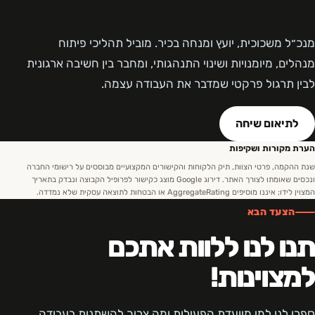
מנכ״ל משכוכית, יועץ ומנחה בכיר. מוביל תהליכי פיתוח
מנהלים, מיומנויות ושינוי התנהגותי, ומחבר בין חשיבה ארגונית
לבין תרגול פרקטי שמדבר את העבודה עצמה.
לתיאום שיחה
הערת מקורות ושקיפות
שנת ההקמה, פרטי הצוות, תיק הלקוחות והקישורים המקצועיים מבוססים על רישומי החברה
ונכסים שאומתו לצורך האתר. דירוג Google מוצג כקישור לפרופיל הקבוצה ונבדק בתאריך
המצוין לידו; איננו מוסיפים AggregateRating או הבטחות לתוצאה עסקית שלא נמדדה.
הצעד הבא
תנו לנו ללוות אתכם
למצוינות!
ספרו לנו למי מיועדת הפעילות ומה צריך להשתנות בעבודה.