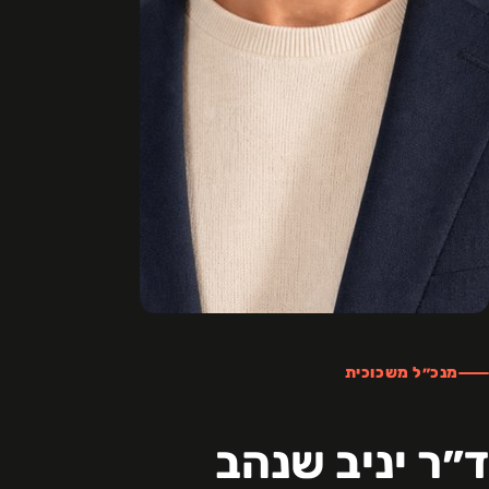
מנכ״ל משכוכית
ד״ר יניב שנהב