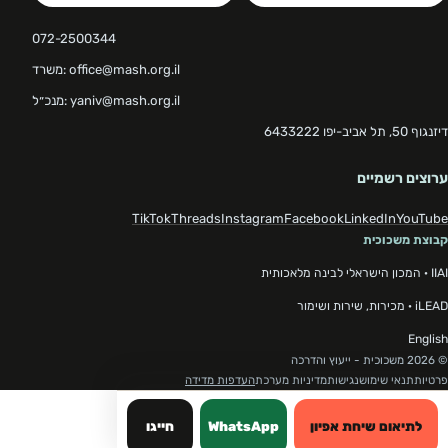
072-2500344
משרד: office@mash.org.il
מנכ״ל: yaniv@mash.org.il
דיזנגוף 50, תל אביב-יפו 6433222
ערוצים רשמיים
TikTok
Threads
Instagram
Facebook
LinkedIn
YouTube
קבוצת משכוכית
IIAI · המכון הישראלי לבינה מלאכותית
iLEAD · מכירות, שירות ושימור
English
© 2026 משכוכית - ייעוץ והדרכה
פרטיות
תנאי שימוש
נגישות
מדיניות מערכת
העדפות מדידה
לתיאום שיחת אפיון
WhatsApp
חייגו