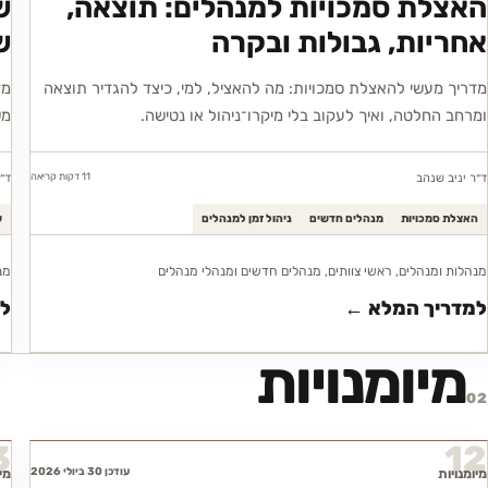
האצלת סמכויות למנהלים: תוצאה,
אחריות, גבולות ובקרה
ש
מדריך מעשי להאצלת סמכויות: מה להאציל, למי, כיצד להגדיר תוצאה
מד
ומרחב החלטה, ואיך לעקוב בלי מיקרו־ניהול או נטישה.
מש
11 דקות
קריאה
ד״ר יניב שנהב
ד״
האצלת סמכויות
מנהלים חדשים
ניהול זמן למנהלים
ש
מנהלות ומנהלים, ראשי צוותים, מנהלים חדשים ומנהלי מנהלים
מנ
למדריך המלא ←
ל
מיומנויות
02
3
12
עודכן 30 ביולי 2026
מיומנויות
מי