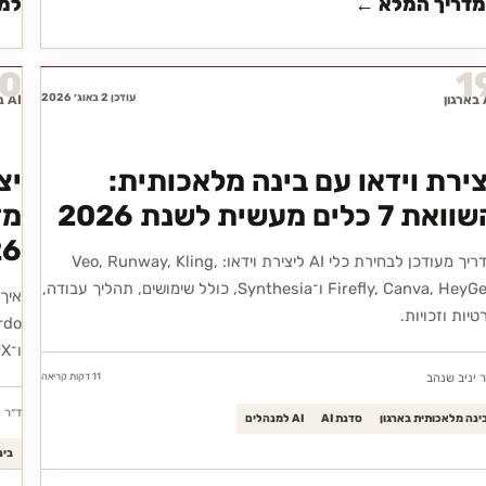
מדריך המלא ←
למד
0
1
עודכן 2 באוג׳ 2026
ון
AI בארגון
צירת וידאו עם בינה מלאכותית:
יצ
ואת 7 כלים מעשית לשנת 2026
26
מדריך מעודכן לבחירת כלי AI ליצירת וידאו: Veo, Runway, Kling,
Firefly, Canva, HeyGen ו־Synthesia, כולל שימושים, תהליך עבודה,
טיות וזכויות.
rdo
ו־FLUX, עם פרומפטים, זכויות ופרטיות.
11 דקות
קריאה
ר יניב שנהב
ד״ר י
ינה מלאכותית בארגון
סדנת AI
AI למנהלים
בינ