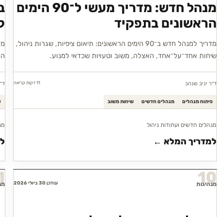
מנהל חדש: מדריך מעשי ל־90 הימים
ב
הראשונים בתפקיד
ק
מדריך למנהל חדש ב־90 הימים הראשונים: תיאום ציפיות, שגרות ניהול,
מד
שיחות אחד־על־אחד, האצלה, משוב וטעויות שכדאי למנוע.
הת
11 דקות
קריאה
ד״ר יניב שנהב
ד״
פיתוח מנהלים
מנהלים חדשים
שיחות משוב
ע
מנהלים חדשים ועתודות ניהול
מנ
למדריך המלא ←
ל
1
10
עודכן 30 ביולי 2026
מנהיגות
מנ