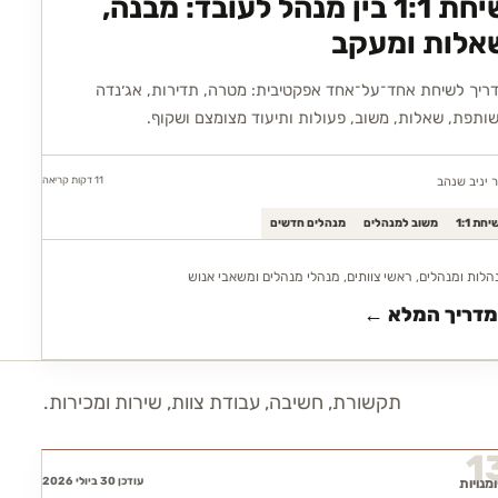
שיחת 1:1 בין מנהל לעובד: מבנה,
אלות ומעקב
ריך לשיחת אחד־על־אחד אפקטיבית: מטרה, תדירות, אג׳נדה
ותפת, שאלות, משוב, פעולות ותיעוד מצומצם ושקוף.
11 דקות
קריאה
ר יניב שנהב
יחת 1:1
משוב למנהלים
מנהלים חדשים
הלות ומנהלים, ראשי צוותים, מנהלי מנהלים ומשאבי אנוש
מדריך המלא ←
תקשורת, חשיבה, עבודת צוות, שירות ומכירות.
1
עודכן 30 ביולי 2026
ומנויות