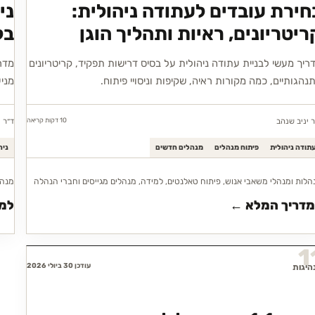
חירת עובדים לעתודה ניהולית:
ני
ריטריונים, ראיות ותהליך הוגן
בל
ריך מעשי לבניית עתודה ניהולית על בסיס דרישות תפקיד, קריטריונים
מדרי
נהגותיים, כמה מקורות ראיה, שקיפות וניסויי פיתוח.
מניע
10 דקות
קריאה
ר יניב שנהב
ד״ר י
תודה ניהולית
פיתוח מנהלים
מנהלים חדשים
ניה
הלות ומנהלי משאבי אנוש, פיתוח טאלנטים, למידה, מנהלים מגייסים וחברי הנהלה
מנהלי
מדריך המלא ←
למד
1
עודכן 30 ביולי 2026
היגות