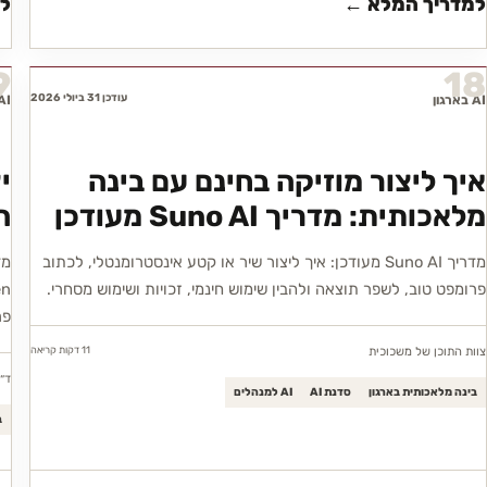
למדריך המלא ←
ל
9
18
עודכן 31 ביולי 2026
AI בארגון
AI בארג
איך ליצור מוזיקה בחינם עם בינה
י
מלאכותית: מדריך Suno AI מעודכן
השו
מדריך Suno AI מעודכן: איך ליצור שיר או קטע אינסטרומנטלי, לכתוב
פרומפט טוב, לשפר תוצאה ולהבין שימוש חינמי, זכויות ושימוש מסחרי.
פר
11 דקות
קריאה
צוות התוכן של משכוכית
ד״
בינה מלאכותית בארגון
סדנת AI
AI למנהלים
ב