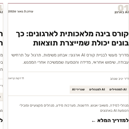
4
01
עודכן 3 באוג׳ 2026
AI בארגון
AI בארג
קורס בינה מלאכותית לארגונים: כך
בונים יכולת שמייצרת תוצאות
ח
מדריך מעשי לבניית קורס AI ארגוני: אבחון משימות, תרגול על תרחישי
עבודה, שימוש אחראי, מדידה והטמעה שממשיכה אחרי המפגש.
חד
11 דקות
קריאה
ד״ר יניב שנהב
ד״
AI למתחילים
AI למנהלים
שגרירי AI
ה
מנהלי למידה, משאבי אנוש, חדשנות, מערכות מידע, מנהלים מקצועיים ומובילי
הטמעת AI בארגונים
מנ
למדריך המלא ←
ל