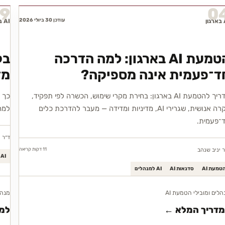
9
0
עודכן 30 ביולי 2026
ון
AI בארגון
הטמעת AI בארגון: למה הדרכה
ד־פעמית אינה מספיקה?
מד
מדריך להטמעת AI בארגון: בחירת מקרי שימוש, הכשרה לפי תפקיד,
בקרה אנושית, שגרירי AI, מדיניות ומדידה — מעבר להדרכת כלים
למח
־פעמית.
ד״ר י
11 דקות
קריאה
ר יניב שנהב
AI בארגון
טמעת AI
סדנאות AI
AI למנהלים
הלים ומובילי הטמעת AI
מנהל
מדריך המלא ←
למד