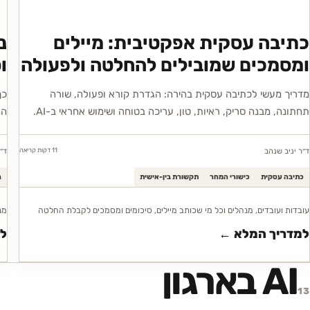
כתיבה עסקית אפקטיבית: מיילים
נ
ומסמכים שמובילים להחלטה ולפעולה
ו
מדריך מעשי לכתיבה עסקית בהירה: הגדרת קורא ופעולה, שורה
כך
תחתונה, מבנה סריק, ראיות, טון, עריכה בטוחה ושימוש אחראי ב-AI.
הח
11 דקות
קריאה
ד״ר יניב שנהב
ד״
כתיבה עסקית
כישורי המחר
תקשורת בין-אישית
נ
עובדות ועובדים, מנהלים וכל מי שכותב מיילים, סיכומים ומסמכים לקבלת החלטה
מנ
למדריך המלא ←
ל
AI בארגון
13