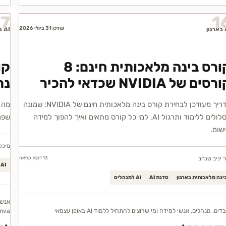
17
1
עודכן 31 ביולי 2026
ון
AI בארגון
קורס בינה מלאכותית חינם: 8
סים של NVIDIA שכדאי להכיר
נת
מדריך מעודכן לבחירת קורס בינה מלאכותית חינם של NVIDIA: שמונה
מסלולים ללימוד ותרגול AI, למי כל קורס מתאים ואיך להפוך למידה
שפה 
ישום.
מיכל 
13 דקות
קריאה
ר יניב שנהב
AI בארגון
ינה מלאכותית בארגון
סדנת AI
AI למנהלים
אנשי
דים, מנהלים, אנשי למידה ומי שרוצים להתחיל ללמוד AI באופן עצמאי
nva