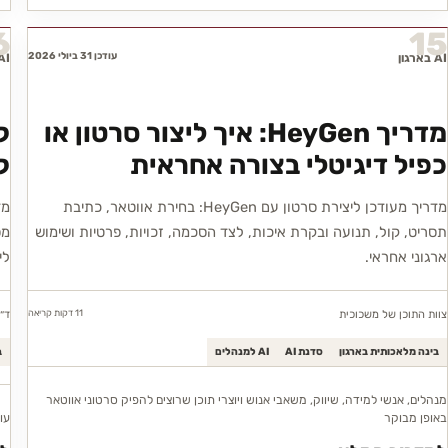
6
15
עודכן 31 ביולי 2026
AI בארגון
AI בארג
מדריך HeyGen: איך ליצור סרטון או
כפיל דיגיטלי בצורה אחראית
קור
מדריך מעודכן ליצירת סרטון עם HeyGen: בחירת אווטאר, כתיבת
תסריט, קול, תנועה ובקרת איכות, לצד הסכמה, זכויות, פרטיות ושימוש
ארגוני אחראי.
לי
11 דקות
קריאה
צוות התוכן של משכוכית
ד״
בינה מלאכותית בארגון
סדנת AI
AI למנהלים
ב
מנהלים, אנשי למידה, שיווק, משאבי אנוש ויוצרי תוכן שרוצים להפיק סרטוני אווטאר
באופן מבוקר
עוב