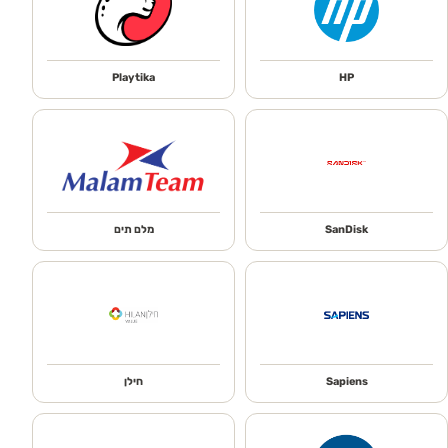
Playtika
HP
SanDisk
מלם תים
Sapiens
חילן