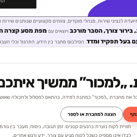
הת
ועדת ל
נציגי שירות, מנהלי מוקדים, צוותים מקצועיים שנותנים שירות וי
בירור צורך, הסבר מורכב
מפת מסע קצרה הכ
ויוצאים עם
ם בעל תפקיד ומדד
. הסילבוס מחבר בין הידע, התרגול וכלי העבו
 „
למכור
” ממשיך איתכם
 את מחברת „למכור” כמתנת למידה, בהתאם למסלול ולתכולה שאושרו
תף
הצצה למחברת או לספר
חוויית לקוח נוצרת ברגעים קטנים: זמן תגובה, ניסוח, מעבר בין גור
לבדו אינו מספיק כשכל לקוח מגיע עם צורך, ידע ורגש אחרים.