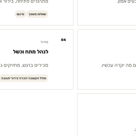
ים אמון.
מתרגלים פתיחה, בירור וס
שאלות משפך
סיכום
04
מודול
לנהל מתח וכשל
 מה יקרה עכשיו.
מכירים ברגש, מחזיקים גב
מודל הקשבה־הכרה־בירור־תגובה