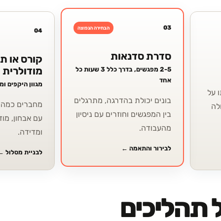
03
הבחירה הנפוצה
04
סדרת סדנאות
קורס או ת
מודולרית
2-5 מפגשים, בדרך כלל 3 שעות כל
אחד
מגוון היקפים ו
 על
בונים יכולת בהדרגה, מתרגלים
מחברים כמה י
לה
בין המפגשים וחוזרים עם ניסיון
עם אבחון, מוד
מהעבודה.
ומדידה.
לבירור והתאמה
←
לבניית מסלול
←
 תהליכים