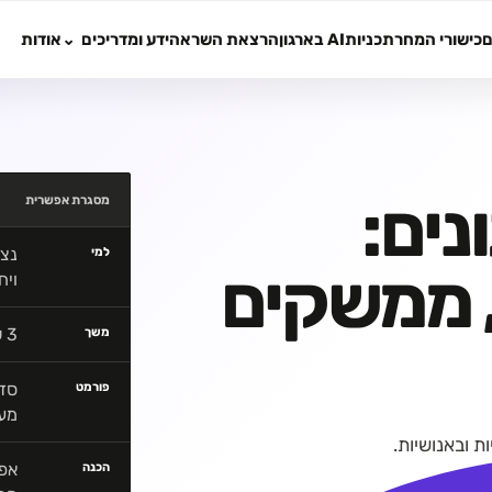
ם
כישורי המחר
תכניות
AI בארגון
הרצאת השראה
ידע ומדריכים
אודות
נים:
מסגרת אפשרית
נצי
למי
, ממשקים
ויח
3 שעות, יום מלא או מסלול מיומנויות עם האזנות ומשוב
משך
סדנ
פורמט
מע
ת ובאנושיות.
אפש
הכנה