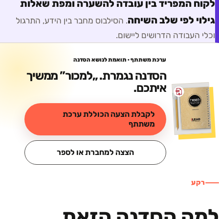
לקוח המפריד בין עובדה להשערה ומפת שאלות
גילוי לפי שלב השיחה
. הסילבוס מחבר בין הידע, התרגול
וכלי העבודה הדרושים ליישום.
ערכת משתתף · תואמת לנושא הסדנה
הסדנה נגמרת. „
למכור
” ממשיך
איתכם.
לקבלת הצעה הכוללת ערכת
משתתף
הצצה למחברת או לספר
רקע
למה הסדנה הזאת