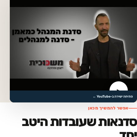
▶
לצפייה בסרטון
פתיחה ישירה ב-YouTube ←
אפשר להמשיך מכאן
סדנאות שעובדות היטב
יחד