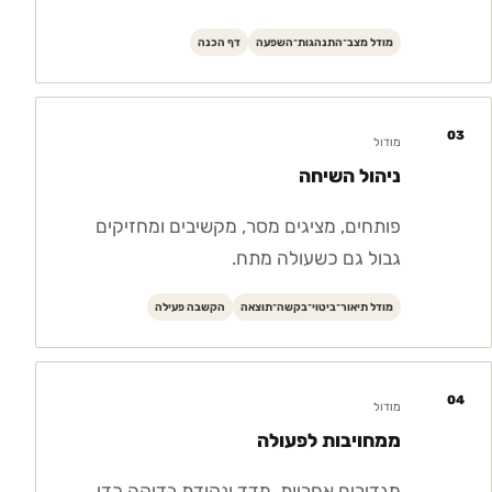
מודל מצב־התנהגות־השפעה
דף הכנה
03
מודול
ניהול השיחה
פותחים, מציגים מסר, מקשיבים ומחזיקים
גבול גם כשעולה מתח.
מודל תיאור־ביטוי־בקשה־תוצאה
הקשבה פעילה
04
מודול
ממחויבות לפעולה
מגדירים אחריות, מדד ונקודת בדיקה כדי