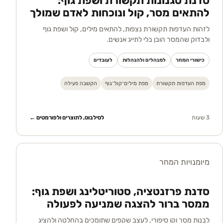
סדנת סגנונות תקשורת ושפת גוף:
להתאים מסר, קול ונוכחות לאדם שמולך
לזהות העדפות תקשורת נצפות, להתאים מילים, קול ושפת גוף
ולבדוק שהמסר הובן בלי לתייג אנשים.
כישורי המחר
למנהלים ולהנהלות
לעובדים
מפת העדפות תקשורת
מפת מילים־קול־גוף
הקשבה פעילה
3 שעות
לסילבוס, לתוצרים ולפורמטים ←
מיומנויות המחר
סדנת פרזנטציה, סטוריטלינג ושפת גוף:
ממסר ברור להצגה שמניעה לפעולה
לבנות מסר וקו סיפורי, לעצב שקפים שתומכים בהחלטה ולהציג