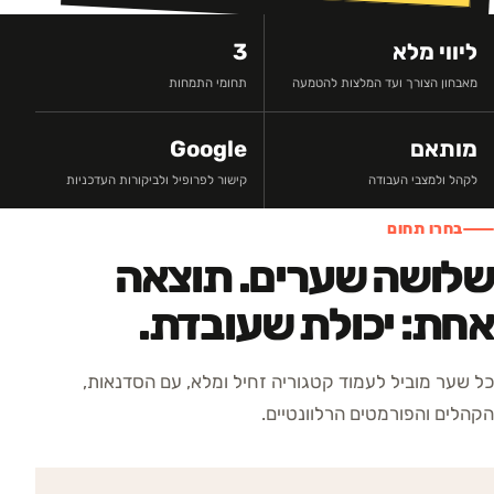
ליווי מלא
3
מאבחון הצורך ועד המלצות להטמעה
תחומי התמחות
מותאם
Google
לקהל ולמצבי העבודה
קישור לפרופיל ולביקורות העדכניות
בחרו תחום
שלושה שערים. תוצאה
אחת: יכולת שעובדת.
כל שער מוביל לעמוד קטגוריה זחיל ומלא, עם הסדנאות,
הקהלים והפורמטים הרלוונטיים.