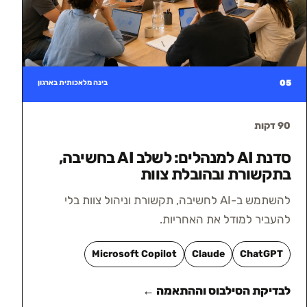
05
בינה מלאכותית בארגון
90 דקות
סדנת AI למנהלים: לשלב AI בחשיבה,
בתקשורת ובהובלת צוות
להשתמש ב-AI לחשיבה, תקשורת וניהול צוות בלי
להעביר למודל את האחריות.
Microsoft Copilot
Claude
ChatGPT
לבדיקת הסילבוס וההתאמה ←