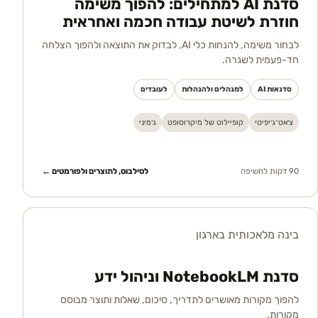
סדנת AI למתחילים: להפוך משימה
חוזרת לשיטת עבודה חכמה ואחראית
לבחור משימה, להנחות כלי AI, לבדוק את התוצאה ולהפוך הצלחה
חד-פעמית לשגרה.
סדנאות AI
למנהלים ולהנהלות
לעובדים
צ׳אט־ג׳יפיטי
קופיילוט של מיקרוסופט
ג׳מיני
90 דקות לחשיפה
לסילבוס, לתוצרים ולפורמטים ←
בינה מלאכותית בארגון
סדנת NotebookLM וניהול ידע
להפוך מקורות מאושרים לתדריך, סיכום, שאלות ותוצר מבוסס
מקורות.