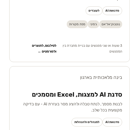
סדנאות AI
לעובדים
נוטבוק־אל־אם
ג׳מיני
מפת מקורות
3 שעות או שני מפגשים עם בניית מחברת בין
לסילבוס, לתוצרים
המפגשים
ולפורמטים ←
בינה מלאכותית בארגון
סדנת AI למצגות, Excel ומסמכים
לבנות מסמך, לנתח טבלה ולהציג מסר בעזרת AI - עם בדיקה
מקצועית בכל שלב.
סדנאות AI
למנהלים ולהנהלות