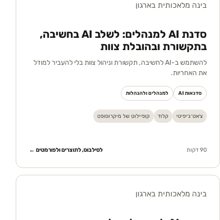
בינה מלאכותית בארגון
סדנת AI למנהלים: לשלב AI בחשיבה,
בתקשורת ובהובלת צוות
להשתמש ב-AI לחשיבה, תקשורת וניהול צוות בלי להעביר למודל
את האחריות.
סדנאות AI
למנהלים ולהנהלות
צ׳אט־ג׳יפיטי
קלוד
קופיילוט של מיקרוסופט
90 דקות
לסילבוס, לתוצרים ולפורמטים ←
בינה מלאכותית בארגון