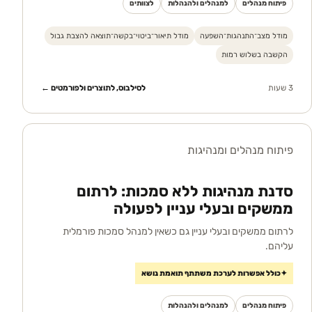
פיתוח מנהלים
למנהלים ולהנהלות
לצוותים
מודל מצב־התנהגות־השפעה
מודל תיאור־ביטוי־בקשה־תוצאה להצבת גבול
הקשבה בשלוש רמות
3 שעות
לסילבוס, לתוצרים ולפורמטים ←
פיתוח מנהלים ומנהיגות
סדנת מנהיגות ללא סמכות: לרתום
ממשקים ובעלי עניין לפעולה
לרתום ממשקים ובעלי עניין גם כשאין למנהל סמכות פורמלית
עליהם.
✦
כולל אפשרות לערכת משתתף תואמת נושא
פיתוח מנהלים
למנהלים ולהנהלות