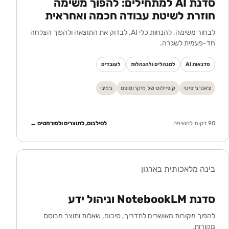
סדנת AI למתחילים: להפוך משימה
חוזרת לשיטת עבודה חכמה ואחראית
לבחור משימה, להנחות כלי AI, לבדוק את התוצאה ולהפוך הצלחה
חד-פעמית לשגרה.
סדנאות AI
למנהלים ולהנהלות
לעובדים
צ׳אט־ג׳יפיטי
קופיילוט של מיקרוסופט
ג׳מיני
90 דקות לחשיפה
לסילבוס, לתוצרים ולפורמטים ←
בינה מלאכותית בארגון
סדנת NotebookLM וניהול ידע
להפוך מקורות מאושרים לתדריך, סיכום, שאלות ותוצר מבוסס
מקורות.