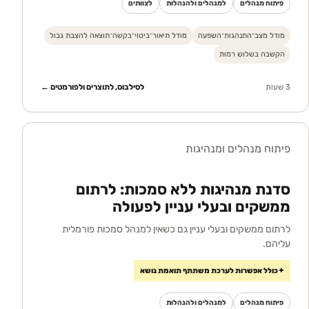
פיתוח מנהלים
למנהלים ולהנהלות
לצוותים
מודל מצב־התנהגות־השפעה
מודל תיאור־ביטוי־בקשה־תוצאה להצבת גבול
הקשבה בשלוש רמות
3 שעות
לסילבוס, לתוצרים ולפורמטים ←
פיתוח מנהלים ומנהיגות
סדנת מנהיגות ללא סמכות: לרתום
ממשקים ובעלי עניין לפעולה
לרתום ממשקים ובעלי עניין גם כשאין למנהל סמכות פורמלית
עליהם.
✦
כולל אפשרות לערכת משתתף תואמת נושא
פיתוח מנהלים
למנהלים ולהנהלות