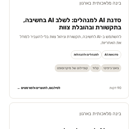
בינה מלאכותית בארגון
סדנת AI למנהלים: לשלב AI בחשיבה,
בתקשורת ובהובלת צוות
להשתמש ב-AI לחשיבה, תקשורת וניהול צוות בלי להעביר למודל
את האחריות.
סדנאות AI
למנהלים ולהנהלות
צ׳אט־ג׳יפיטי
קלוד
קופיילוט של מיקרוסופט
90 דקות
לסילבוס, לתוצרים ולפורמטים ←
בינה מלאכותית בארגון