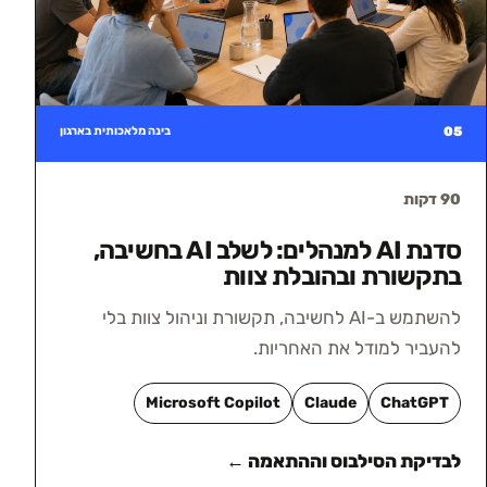
05
בינה מלאכותית בארגון
90 דקות
סדנת AI למנהלים: לשלב AI בחשיבה,
בתקשורת ובהובלת צוות
להשתמש ב-AI לחשיבה, תקשורת וניהול צוות בלי
להעביר למודל את האחריות.
Microsoft Copilot
Claude
ChatGPT
לבדיקת הסילבוס וההתאמה ←