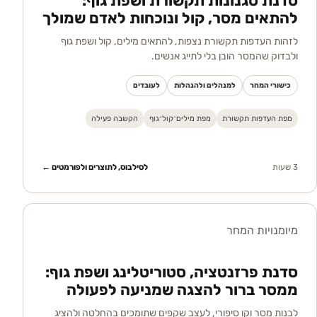
סדנת סגנונות תקשורת ושפת גוף:
להתאים מסר, קול ונוכחות לאדם שמולך
לזהות העדפות תקשורת נצפות, להתאים מילים, קול ושפת גוף
ולבדוק שהמסר הובן בלי לתייג אנשים.
כישורי המחר
למנהלים ולהנהלות
לעובדים
מפת העדפות תקשורת
מפת מילים־קול־גוף
הקשבה פעילה
3 שעות
לסילבוס, לתוצרים ולפורמטים ←
מיומנויות המחר
סדנת פרזנטציה, סטוריטלינג ושפת גוף:
ממסר ברור להצגה שמניעה לפעולה
לבנות מסר וקו סיפורי, לעצב שקפים שתומכים בהחלטה ולהציג