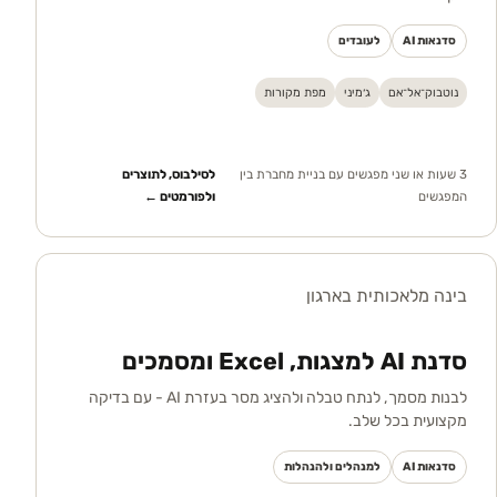
סדנאות AI
לעובדים
נוטבוק־אל־אם
ג׳מיני
מפת מקורות
3 שעות או שני מפגשים עם בניית מחברת בין
לסילבוס, לתוצרים
המפגשים
ולפורמטים ←
בינה מלאכותית בארגון
סדנת AI למצגות, Excel ומסמכים
לבנות מסמך, לנתח טבלה ולהציג מסר בעזרת AI - עם בדיקה
מקצועית בכל שלב.
סדנאות AI
למנהלים ולהנהלות