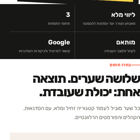
ליווי מלא
3
מאבחון הצורך ועד המלצות להטמעה
תחומי התמחות
מותאם
Google
לקהל ולמצבי העבודה
קישור לפרופיל ולביקורות העדכניות
בחרו תחום
שלושה שערים. תוצאה
אחת: יכולת שעובדת.
כל שער מוביל לעמוד קטגוריה זחיל ומלא, עם הסדנאות,
הקהלים והפורמטים הרלוונטיים.