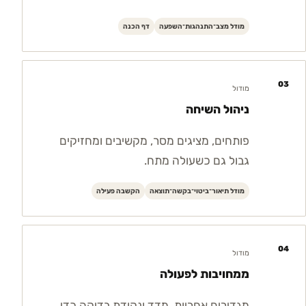
מודל מצב־התנהגות־השפעה
דף הכנה
03
מודול
ניהול השיחה
פותחים, מציגים מסר, מקשיבים ומחזיקים
גבול גם כשעולה מתח.
מודל תיאור־ביטוי־בקשה־תוצאה
הקשבה פעילה
04
מודול
ממחויבות לפעולה
מגדירים אחריות, מדד ונקודת בדיקה כדי