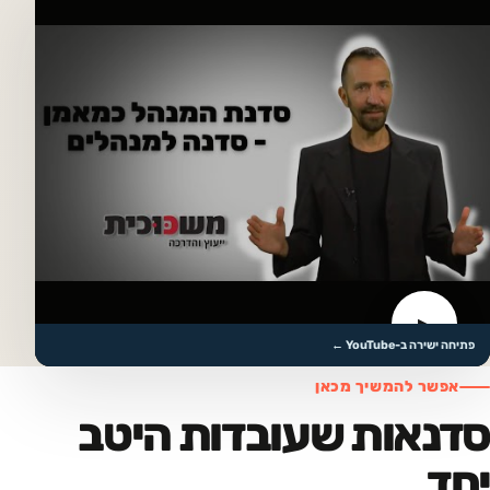
▶
לצפייה בסרטון
פתיחה ישירה ב-YouTube ←
אפשר להמשיך מכאן
סדנאות שעובדות היטב
יחד