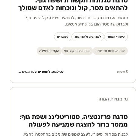
סדנת סגנונות תקשורת ושפת גוף:
להתאים מסר, קול ונוכחות לאדם שמולך
לזהות העדפות תקשורת נצפות, להתאים מילים, קול ושפת גוף
ולבדוק שהמסר הובן בלי לתייג אנשים.
כישורי המחר
למנהלים ולהנהלות
לעובדים
מפת העדפות תקשורת
מפת מילים־קול־גוף
הקשבה פעילה
3 שעות
לסילבוס, לתוצרים ולפורמטים ←
מיומנויות המחר
סדנת פרזנטציה, סטוריטלינג ושפת גוף:
ממסר ברור להצגה שמניעה לפעולה
לבנות מסר וקו סיפורי, לעצב שקפים שתומכים בהחלטה ולהציג