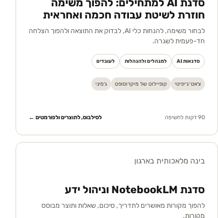
סדנת AI למתחילים: להפוך משימה
חוזרת לשיטת עבודה חכמה ואחראית
לבחור משימה, להנחות כלי AI, לבדוק את התוצאה ולהפוך הצלחה
חד-פעמית לשגרה.
סדנאות AI
למנהלים ולהנהלות
לעובדים
צ׳אט־ג׳יפיטי
קופיילוט של מיקרוסופט
ג׳מיני
90 דקות לחשיפה
לסילבוס, לתוצרים ולפורמטים ←
בינה מלאכותית בארגון
סדנת NotebookLM וניהול ידע
להפוך מקורות מאושרים לתדריך, סיכום, שאלות ותוצר מבוסס
מקורות.