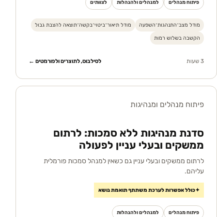
פיתוח מנהלים
למנהלים ולהנהלות
לצוותים
מודל מצב־התנהגות־השפעה
מודל תיאור־ביטוי־בקשה־תוצאה להצבת גבול
הקשבה בשלוש רמות
3 שעות
לסילבוס, לתוצרים ולפורמטים ←
פיתוח מנהלים ומנהיגות
סדנת מנהיגות ללא סמכות: לרתום
ממשקים ובעלי עניין לפעולה
לרתום ממשקים ובעלי עניין גם כשאין למנהל סמכות פורמלית
עליהם.
✦
כולל אפשרות לערכת משתתף תואמת נושא
פיתוח מנהלים
למנהלים ולהנהלות