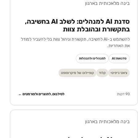
בינה מלאכותית בארגון
סדנת AI למנהלים: לשלב AI בחשיבה,
בתקשורת ובהובלת צוות
להשתמש ב-AI לחשיבה, תקשורת וניהול צוות בלי להעביר למודל
את האחריות.
סדנאות AI
למנהלים ולהנהלות
צ׳אט־ג׳יפיטי
קלוד
קופיילוט של מיקרוסופט
90 דקות
לסילבוס, לתוצרים ולפורמטים ←
בינה מלאכותית בארגון