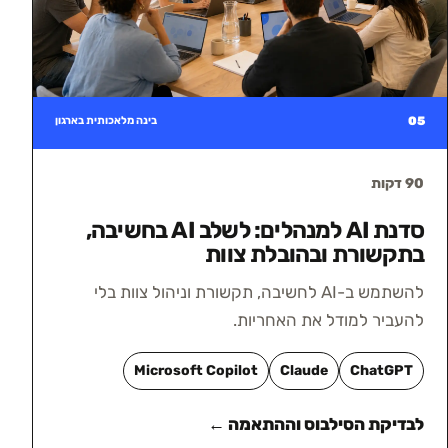
05
בינה מלאכותית בארגון
90 דקות
סדנת AI למנהלים: לשלב AI בחשיבה,
בתקשורת ובהובלת צוות
להשתמש ב-AI לחשיבה, תקשורת וניהול צוות בלי
להעביר למודל את האחריות.
Microsoft Copilot
Claude
ChatGPT
לבדיקת הסילבוס וההתאמה ←