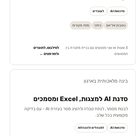
סדנאות AI
לעובדים
נוטבוק־אל־אם
ג׳מיני
מפת מקורות
3 שעות או שני מפגשים עם בניית מחברת בין
לסילבוס, לתוצרים
המפגשים
ולפורמטים ←
בינה מלאכותית בארגון
סדנת AI למצגות, Excel ומסמכים
לבנות מסמך, לנתח טבלה ולהציג מסר בעזרת AI - עם בדיקה
מקצועית בכל שלב.
סדנאות AI
למנהלים ולהנהלות