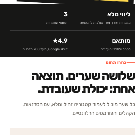
ליווי מלא
3
מאבחון הצורך ועד המלצות להטמעה
תחומי התמחות
מותאם
4.9★
לקהל ולמצבי העבודה
דירוג Google, מעל 700 מדרגים
בחרו תחום
שלושה שערים. תוצאה
אחת: יכולת שעובדת.
כל שער מוביל לעמוד קטגוריה זחיל ומלא, עם הסדנאות,
הקהלים והפורמטים הרלוונטיים.