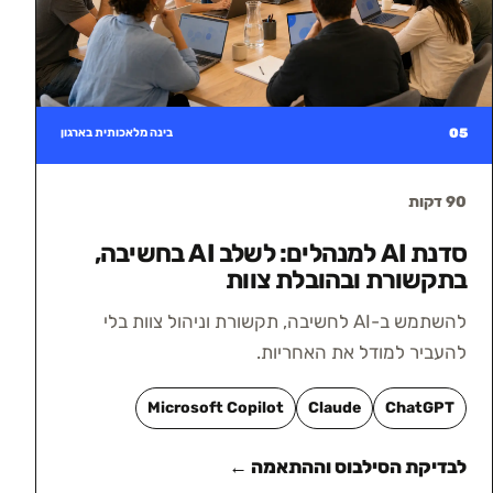
05
בינה מלאכותית בארגון
90 דקות
סדנת AI למנהלים: לשלב AI בחשיבה,
בתקשורת ובהובלת צוות
להשתמש ב-AI לחשיבה, תקשורת וניהול צוות בלי
להעביר למודל את האחריות.
Microsoft Copilot
Claude
ChatGPT
לבדיקת הסילבוס וההתאמה ←