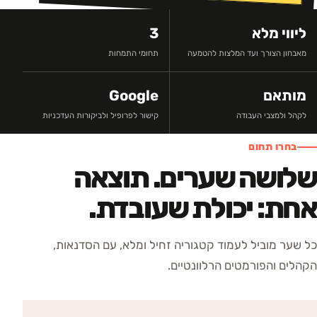
ליווי מלא
3
מאבחון הצורך ועד המלצות להטמעה
תחומי התמחות
מותאם
Google
לקהל ולמצבי העבודה
קישור לפרופיל ולביקורות העדכניות
בחרו תחום
שלושה שערים. תוצאה
אחת: יכולת שעובדת.
כל שער מוביל לעמוד קטגוריה זחיל ומלא, עם הסדנאות,
הקהלים והפורמטים הרלוונטיים.