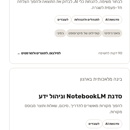
לבחור משימה, להנחות כלי AI, לבדוק את התוצאה ולהפוך הצלחה
חד-פעמית לשגרה.
סדנאות AI
למנהלים ולהנהלות
לעובדים
צ׳אט־ג׳יפיטי
קופיילוט של מיקרוסופט
ג׳מיני
90 דקות לחשיפה
לסילבוס, לתוצרים ולפורמטים ←
בינה מלאכותית בארגון
סדנת NotebookLM וניהול ידע
להפוך מקורות מאושרים לתדריך, סיכום, שאלות ותוצר מבוסס
מקורות.
סדנאות AI
לעובדים