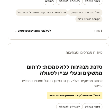
פיתוח מנהלים
למנהלים ולהנהלות
לצוותים
מודל מצב־התנהגות־השפעה
מודל תיאור־ביטוי־בקשה־תוצאה להצבת גבול
הקשבה בשלוש רמות
3 שעות
לסילבוס, לתוצרים ולפורמטים ←
פיתוח מנהלים ומנהיגות
סדנת מנהיגות ללא סמכות: לרתום
ממשקים ובעלי עניין לפעולה
לרתום ממשקים ובעלי עניין גם כשאין למנהל סמכות פורמלית
עליהם.
✦
כולל אפשרות לערכת משתתף תואמת נושא
פיתוח מנהלים
למנהלים ולהנהלות