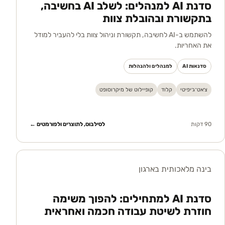
סדנת AI למנהלים: לשלב AI בחשיבה,
בתקשורת ובהובלת צוות
להשתמש ב-AI לחשיבה, תקשורת וניהול צוות בלי להעביר למודל
את האחריות.
סדנאות AI
למנהלים ולהנהלות
צ׳אט־ג׳יפיטי
קלוד
קופיילוט של מיקרוסופט
90 דקות
לסילבוס, לתוצרים ולפורמטים ←
בינה מלאכותית בארגון
סדנת AI למתחילים: להפוך משימה
חוזרת לשיטת עבודה חכמה ואחראית