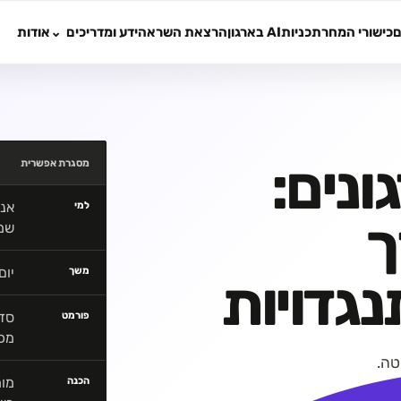
ם
כישורי המחר
תכניות
AI בארגון
הרצאת השראה
ידע ומדריכים
אודות
ונים:
מסגרת אפשרית
אנש
למי
ך
שמ
יום
משך
גדויות
סדנ
פורמט
מכ
טה.
מומ
הכנה