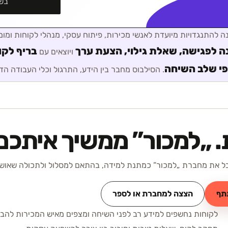
בשי
נה להתנגדויות
מיועדת ל
אנשי מכירות, פיתוח עסקי, מנהלי לקוחות ו
ה לפגישה, שאלת גילוי, הצעת ערך
בריף לקו
ויוצאים עם
פי שלב השיחה
. הסילבוס מחבר בין הידע, התרגול וכלי העבודה הדר
 „
למכור
” ממשיך איתכם
 את מחברת „למכור” כמתנת למידה, בהתאם למסלול ולתכולה שאושרו
תף
הצצה למחברת או לספר
לקוחות נחשפים למידע רב לפני השיחה ומצפים מאיש המכירות להבי