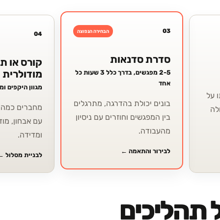
03
הבחירה הנפוצה
04
סדרת סדנאות
קורס או ת
מודולרית
2-5 מפגשים, בדרך כלל 3 שעות כל
אחד
מגוון היקפים ו
 על
בונים יכולת בהדרגה, מתרגלים
מחברים כמה י
לה
בין המפגשים וחוזרים עם ניסיון
עם אבחון, מוד
מהעבודה.
ומדידה.
לבירור והתאמה
←
לבניית מסלול
←
 תהליכים