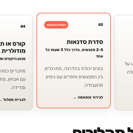
03
הבחירה הנפוצה
04
סדרת סדנאות
קורס או ת
מודולרית
2-5 מפגשים, בדרך כלל 3 שעות כל
אחד
מגוון היקפים ו
 על
בונים יכולת בהדרגה, מתרגלים
מחברים כמה י
לה
בין המפגשים וחוזרים עם ניסיון
עם אבחון, מוד
מהעבודה.
ומדידה.
לבירור והתאמה
←
לבניית מסלול
←