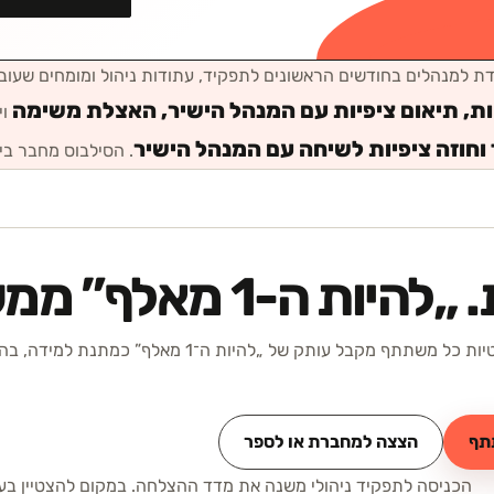
ת ל
מנהלים בחודשים הראשונים לתפקיד, עתודות ניהול ומומחים שעובר
ת, תיאום ציפיות עם המנהל הישיר, האצלת משימה
וי
ך וחוזה ציפיות לשיחה עם המנהל הישיר
. הסילבוס מחבר בין
 „
להיות ה-1 מאלף
” ממש
בתכניות מצוינות ופיתוח מנהלים רלוונטיות כל משתתף מקבל עותק של „להיות ה־1 מאלף” כמת
תף
הצצה למחברת או לספר
הכניסה לתפקיד ניהולי משנה את מדד ההצלחה. במקום להצטיין בעי