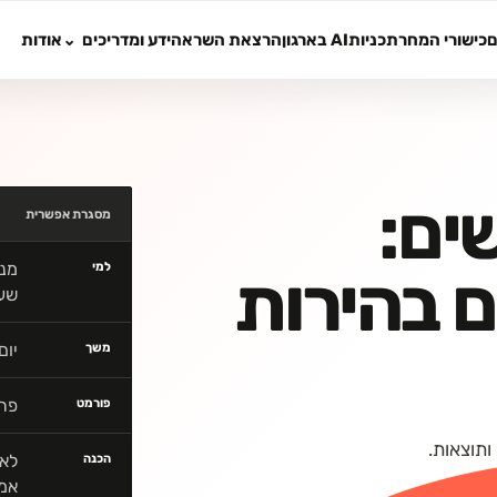
ם
כישורי המחר
תכניות
AI בארגון
הרצאת השראה
ידע ומדריכים
אודות
ים:
מסגרת אפשרית
מנה
למי
 בהירות
שעו
יום
משך
פרו
פורמט
ותוצאות.
לא 
הכנה
אמי