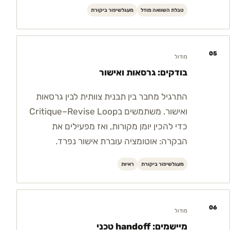
טבלת השוואה מודל
מעגלשיפור ביקורת
05
מודול
בודקים: גרסאות ואישור
התרגיל מחבר בין תבנית צוותית לבין גרסאות
ואישור. משתמשים בCritique–Revise Loop
כדי להכין יומן מקורות, ואז מפעילים את
הבקרה: אוטומציה עוברת אישור נפרד.
מעגלשיפור ביקורת
ראיות
06
מודול
מיישמים: handoff טכני