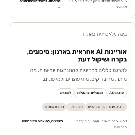
3–6 שעות; מסלול עומק נפרד כולל 6–10
לסילבוס, לתוצרים ולפורמטים
מפגשים
←
בינה מלאכותית בארגון
אוריינות AI אחראית בארגון: סיכונים,
בקרה ושיקול דעת
לתרגם כללים למדיניות להתנהגות יומיומית: מה
מותר, מה בודקים, מתי עוצרים ולמי פונים.
סדנאות AI
למנהלים ולהנהלות
לעובדים
כרטיס עבודה לסיווג נתונים
רמות סיכון
סקירת אנושית
60–90 דקות או 3 שעות עם מעבדת
לסילבוס, לתוצרים ולפורמטים
תרחישים
←