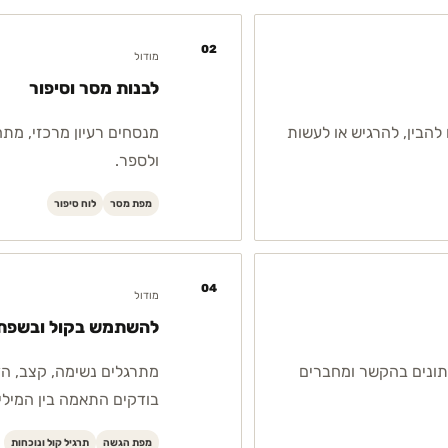
02
מודול
לבנות מסר וסיפור
 להבין, להרגיש או לעשות
מנסחים רעיון מרכזי, מתח
ולספר.
מפת מסר
לוח סיפור
04
מודול
להשתמש בקול ובשפת 
תונים בהקשר ומחברים
מתרגלים נשימה, קצב, הדג
בודקים התאמה בין המילים
מפת הגשה
תרגיל קול ונוכחות