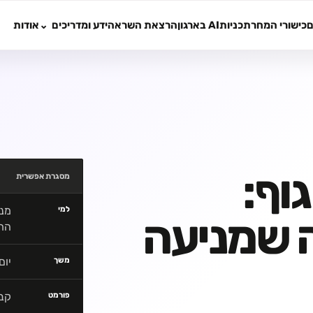
ם
כישורי המחר
תכניות
AI בארגון
הרצאת השראה
ידע ומדריכים
אודות
וף:
מסגרת אפשרית
מנה
למי
 שמניעה
החל
יום
משך
קבו
פורמט