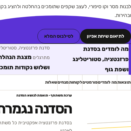
לבנות מסר וקו סיפורי, לעצב שקפים שתומכים בהחלטה ולהציג בקו
ובהירות.
לתיאום שיחת אפיון
לסילבוס המלא
סדנת פרזנטציה, סטוריטלינ
מה לומדים בסדנת
מצגת הנהלה,
מתרגלים
פרזנטציה, סטוריטלינג
ושלוש נקודות תומכ
ושפת גוף
תוצאות
מה לומדים
פורמטים
לקוחות
מנחים
שאלות
ערכת משתתף · תואמת לנושא הסדנה
הסדנה נגמרת.
בסדנת פרזנטציה אפקטיבית כל משתתף
לארגון.