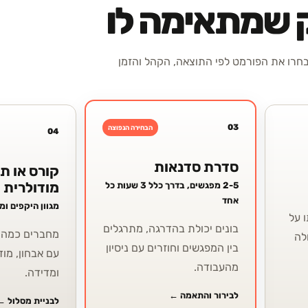
ק שמתאימה לו
רו את הפורמט לפי התוצאה, הקהל והזמן
03
הבחירה הנפוצה
04
סדרת סדנאות
קורס או ת
מודולרית
2-5 מפגשים, בדרך כלל 3 שעות כל
אחד
מגוון היקפים ו
 על
בונים יכולת בהדרגה, מתרגלים
מחברים כמה י
לה
בין המפגשים וחוזרים עם ניסיון
עם אבחון, מוד
מהעבודה.
ומדידה.
לבירור והתאמה
←
לבניית מסלול
←