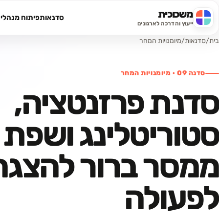
משכוכית
סדנאות
פיתוח מנהלי
חיפוש באתר
ייעוץ והדרכה לארגונים
בית
/
סדנאות
/
מיומנויות המחר
סדנה
09
·
מיומנויות המחר
סדנת פרזנטציה,
סטוריטלינג ושפת ג
ממסר ברור להצגה
לפעולה