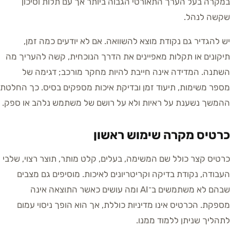
במקרה בעל הערך התאורטי הגבוה ביותר אך עם תלות וסיכון
שקשה לנהל.
יש להגדיר גם נקודת מוצא להשוואה. אם לא יודעים כמה זמן,
תיקונים או תקלות מאפיינים את הדרך הנוכחית, קשה להעריך מה
השתנה. המדידה אינה חייבת להיות מחקר מורכב; דגימה של
מספר משימות, תיעוד זמן ובדיקת איכות מספקים בסיס. כך החלטת
ההמשך נשענת על ראיות ולא על רושם של משתמש נלהב או ספק.
כרטיס מקרה שימוש ראשון
כרטיס קצר כולל שם המשימה, בעלים, קלט מותר, תוצר רצוי, שלבי
העבודה, נקודת בדיקה וקריטריונים לאיכות. מוסיפים גם מצבים
שבהם לא משתמשים ב־AI ומה עושים כאשר התוצאה אינה
מספקת. הכרטיס אינו מדיניות כוללת, אך הוא הופך ניסוי עמום
לתהליך שניתן ללמוד ממנו.