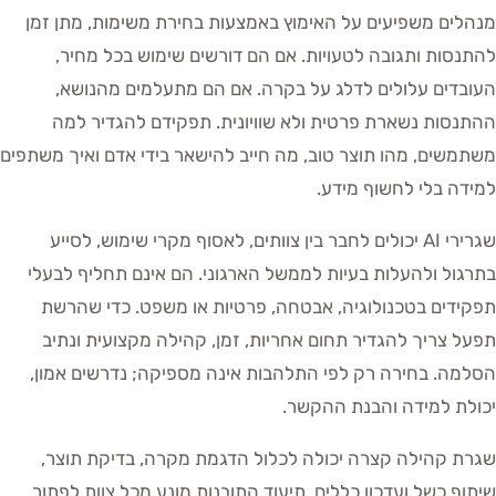
מנהלים משפיעים על האימוץ באמצעות בחירת משימות, מתן זמן
להתנסות ותגובה לטעויות. אם הם דורשים שימוש בכל מחיר,
העובדים עלולים לדלג על בקרה. אם הם מתעלמים מהנושא,
ההתנסות נשארת פרטית ולא שוויונית. תפקידם להגדיר למה
משתמשים, מהו תוצר טוב, מה חייב להישאר בידי אדם ואיך משתפים
למידה בלי לחשוף מידע.
שגרירי AI יכולים לחבר בין צוותים, לאסוף מקרי שימוש, לסייע
בתרגול ולהעלות בעיות לממשל הארגוני. הם אינם תחליף לבעלי
תפקידים בטכנולוגיה, אבטחה, פרטיות או משפט. כדי שהרשת
תפעל צריך להגדיר תחום אחריות, זמן, קהילה מקצועית ונתיב
הסלמה. בחירה רק לפי התלהבות אינה מספיקה; נדרשים אמון,
יכולת למידה והבנת ההקשר.
שגרת קהילה קצרה יכולה לכלול הדגמת מקרה, בדיקת תוצר,
שיתוף כשל ועדכון כללים. תיעוד התובנות מונע מכל צוות לפתור