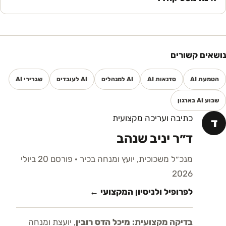
נושאים קשורים
הטמעת AI
סדנאות AI
AI למנהלים
AI לעובדים
שגרירי AI
שבוע AI בארגון
כתיבה ועריכה מקצועית
ד
ד״ר יניב שנהב
מנכ״ל משכוכית, יועץ ומנחה בכיר
· פורסם 20 ביולי
2026
לפרופיל ולניסיון המקצועי ←
בדיקה מקצועית:
מיכל הדס רובין
,
יועצת ומנחה