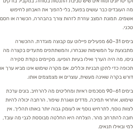
וקריטריונים ומוודאים שיש סביבת התנסות בטוחה. במקביל בודקים
מה העובדים כבר עושים בפועל, בלי להפוך את האבחון לחיפוש
אשמים. תמונת המצב עוזרת לזהות צורך בהבהרה, הכשרה או חסם
טכני.
בימים 31–60 מפעילים פיילוט עם קבוצה מוגדרת. ההכשרה
מתבצעת על המשימות שנבחרו, והמשתתפים מתעדים בקצרה מה
ניסו, מה היה הערך ואילו בעיות הופיעו. מקיימים נקודת סקירה
תכופה כדי לתקן תבניות וכללים. אם מקרה שימוש אינו מביא ערך או
דורש בקרה שאינה מעשית, עוצרים או מצמצמים אותו.
בימים 61–90 מסכמים ראיות ומחליטים מה להרחיב. בונים ערכת
שימוש, אחראי תמיכה, מדדים ושגרת שיפור. הרחבה יכולה להיות
לצוות נוסף, לתרחיש נוסף או לעומק גבוה יותר באותו תהליך. אין
חובה להתרחב מהר. הצלחה היא החלטה מבוססת לגבי מה עובד,
למי ובאילו תנאים.