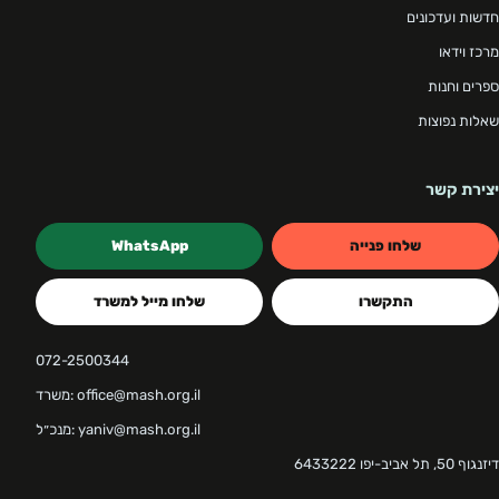
חדשות ועדכונים
מרכז וידאו
ספרים וחנות
שאלות נפוצות
יצירת קשר
שלחו פנייה
WhatsApp
התקשרו
שלחו מייל למשרד
072-2500344
משרד: office@mash.org.il
מנכ״ל: yaniv@mash.org.il
דיזנגוף 50, תל אביב-יפו 6433222