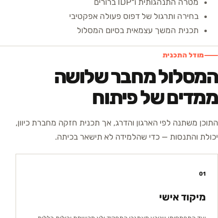
מטרה התנהגותית ו־IDP ברורים
בחירה ותרגול של דפוס פעולה אפקטיבי
תכנית המשך עצמאית בסיום המסלול
מודל התכנית
המסלול מחבר שלושה
ממדים של פיתוח
התוכן משתנה לפי הארגון והדרג, אך תכנית חזקה מחברת כיוון,
יכולת והתנסות — כדי שהלמידה לא תישאר בכיתה.
01
מיקוד אישי
יעד התפתחותי שנובע מאתגרי התפקיד ולא מרשימת יכולות כללית.