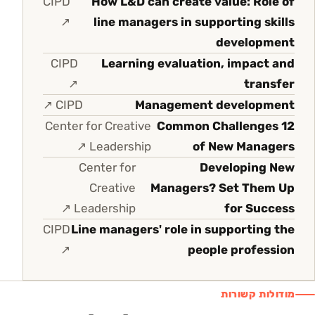
CIPD
How L&D can create value: Role of
↗
line managers in supporting skills
development
CIPD
Learning evaluation, impact and
↗
transfer
↗
CIPD
Management development
Center for Creative
12 Common Challenges
↗
Leadership
of New Managers
Center for
Developing New
Creative
Managers? Set Them Up
↗
Leadership
for Success
CIPD
Line managers' role in supporting the
↗
people profession
מודולות קשורות