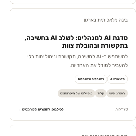
בינה מלאכותית בארגון
סדנת AI למנהלים: לשלב AI בחשיבה,
בתקשורת ובהובלת צוות
להשתמש ב-AI לחשיבה, תקשורת וניהול צוות בלי
להעביר למודל את האחריות.
סדנאות AI
למנהלים ולהנהלות
צ׳אט־ג׳יפיטי
קלוד
קופיילוט של מיקרוסופט
90 דקות
לסילבוס, לתוצרים ולפורמטים ←