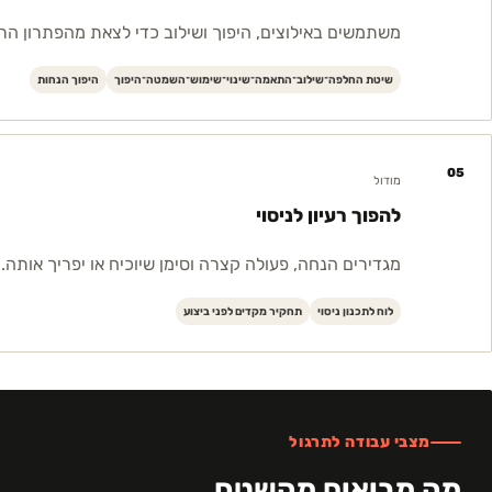
משתמשים באילוצים, היפוך ושילוב כדי לצאת מהפתרון הרא
שיטת החלפה־שילוב־התאמה־שינוי־שימוש־השמטה־היפוך
היפוך הנחות
05
מודול
להפוך רעיון לניסוי
מגדירים הנחה, פעולה קצרה וסימן שיוכיח או יפריך אותה.
לוח לתכנון ניסוי
תחקיר מקדים לפני ביצוע
מצבי עבודה לתרגול
מה מביאים מהשטח