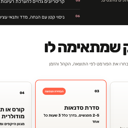
05
קריטריונים גלויים להערכת רעיונות
06
ניסוי קטן עם הנחה, מדד ותנאי עצי
ק שמתאימה לו
רו את הפורמט לפי התוצאה, הקהל והזמן
03
הבחירה הנפוצה
04
סדרת סדנאות
קורס או ת
מודולרית
2-5 מפגשים, בדרך כלל 3 שעות כל
אחד
מגוון היקפים ו