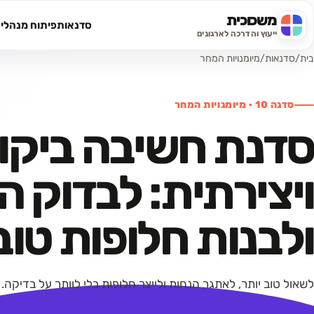
משכוכית
סדנאות
פיתוח מנהלי
חיפוש באתר
ייעוץ והדרכה לארגונים
בית
/
סדנאות
/
מיומנויות המחר
סדנה
10
·
מיומנויות המחר
סדנת חשיבה ביקו
ויצירתית: לבדוק ה
ולבנות חלופות טוב
לשאול טוב יותר, לאתגר הנחות ולייצר חלופות בלי לוותר על בדיקה.