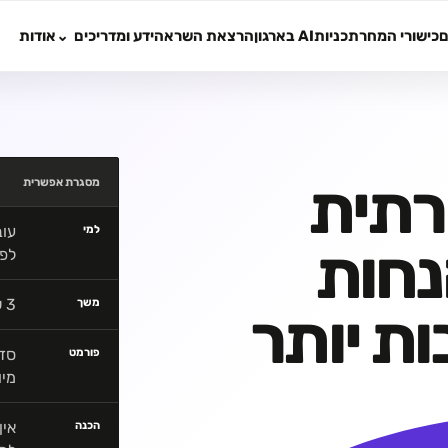
ם
כישורי המחר
תכניות
AI בארגון
הרצאת השראה
ידע ומדריכים
אודות
רתית
מסגרת אפשרית
עוב
למי
נחות
לפת
3 שעות, יום מלא או סדרה של 3 מפגשי מעבדה
משך
ות יותר
פורמט
מיו
אין
הכנה