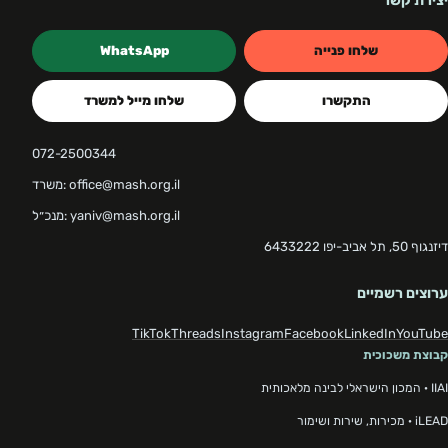
יצירת קשר
שלחו פנייה
WhatsApp
התקשרו
שלחו מייל למשרד
072-2500344
משרד: office@mash.org.il
מנכ״ל: yaniv@mash.org.il
דיזנגוף 50, תל אביב-יפו 6433222
ערוצים רשמיים
TikTok
Threads
Instagram
Facebook
LinkedIn
YouTube
קבוצת משכוכית
IIAI · המכון הישראלי לבינה מלאכותית
iLEAD · מכירות, שירות ושימור