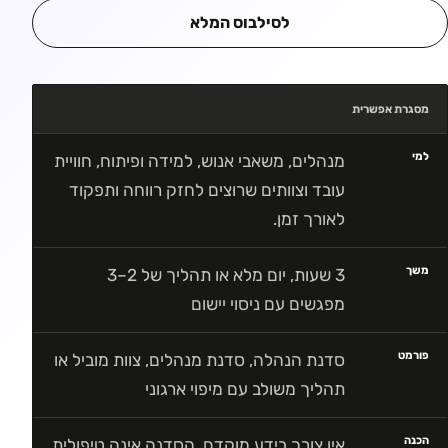
לסילבוס המלא
מסגרת אפשרית
למי
מנהלים, משאבי אנוש, למידה ופיתוח, חוויית
עובד וצוותים שרוצים לחזק רווחה ותפקוד
לאורך זמן.
משך
3 שעות, יום מלא או תהליך של 2–3
מפגשים עם ניסוי יישום
פורמט
סדנת הנהלה, סדנת מנהלים, צוות מוביל או
תהליך משולב עם מיפוי ארגוני
הכנה
אין צורך בידע מוקדם. הסדנה אינה טיפולית