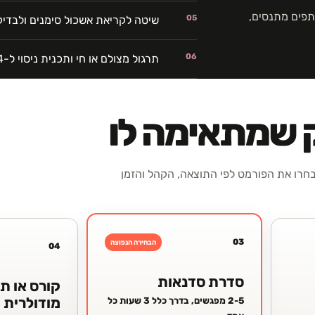
פים מתנסים,
05
שיטה לקריאת אשכול סימנים ולבד
06
תרגול מצולם או חי ותכנית ניסוי ל-14 יום
ק שמתאימה לו
רו את הפורמט לפי התוצאה, הקהל והזמן
03
הבחירה הנפוצה
04
סדרת סדנאות
קורס או ת
מודולרית
2-5 מפגשים, בדרך כלל 3 שעות כל