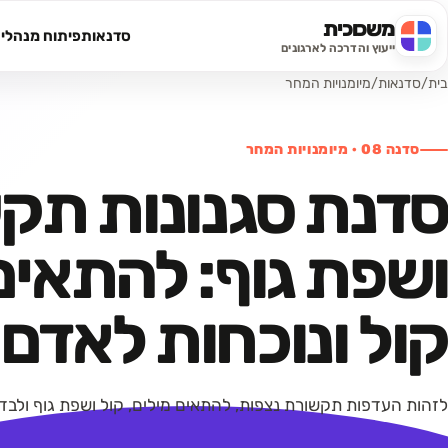
משכוכית
סדנאות
פיתוח מנהלי
חיפוש באתר
ייעוץ והדרכה לארגונים
בית
/
סדנאות
/
מיומנויות המחר
סדנה
08
·
מיומנויות המחר
סדנת סגנונות תק
ושפת גוף: להתאים
קול ונוכחות לאדם
לזהות העדפות תקשורת נצפות, להתאים מילים, קול ושפת גוף ולבדו