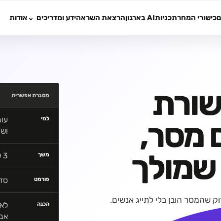
ם
כישורי המחר
תכניות
AI בארגון
הרצאת השראה
ידע ומדריכים
אודות
שורת
מסגרת אפשרית
עוב
למי
 מסר,
ושי
 שמולך
3 שעות, יום מלא או שני מפגשים
משך
סדנ
פורמט
ק שהמסר הובן בלי לתייג אנשים.
לא 
הכנה
אבח