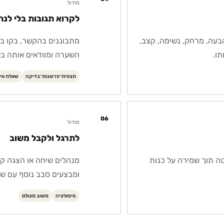
מודול
לקרוא תגובות בלי לנ
הבעה, מרחק, נשימה, קצב,
מתבוננים בהקשר, בקו בס
תו.
השערה ומוודאים אותה ב
תצפית־פרשנות־בדיקה
שאלת אי
06
מודול
לתרגל ולקבל משוב
ה תוך שמירה על כנות
מנהלים שיחה או הצגה קצ
ומבצעים סבב נוסף עם שי
סימולציה
משוב מצולם