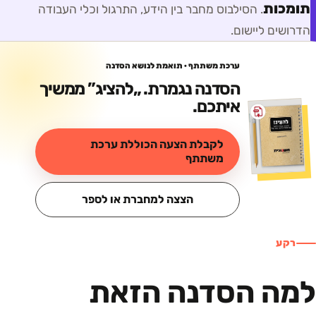
תומכות
. הסילבוס מחבר בין הידע, התרגול וכלי העבודה
הדרושים ליישום.
ערכת משתתף · תואמת לנושא הסדנה
הסדנה נגמרת. „
להציג
” ממשיך
איתכם.
לקבלת הצעה הכוללת ערכת
משתתף
הצצה למחברת או לספר
רקע
למה הסדנה הזאת