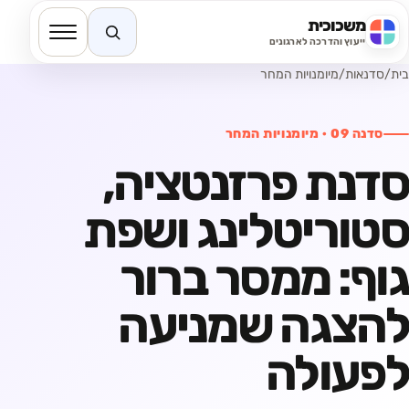
משכוכית
חיפוש באתר
ייעוץ והדרכה לארגונים
בית
/
סדנאות
/
מיומנויות המחר
סדנה
09
·
מיומנויות המחר
סדנת פרזנטציה,
סטוריטלינג ושפת
גוף: ממסר ברור
להצגה שמניעה
לפעולה