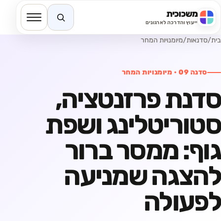
משכוכית
חיפוש באתר
ייעוץ והדרכה לארגונים
בית
/
סדנאות
/
מיומנויות המחר
סדנה
09
·
מיומנויות המחר
סדנת פרזנטציה,
סטוריטלינג ושפת
גוף: ממסר ברור
להצגה שמניעה
לפעולה