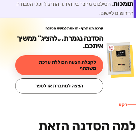
תומכות
. הסילבוס מחבר בין הידע, התרגול וכלי העבודה
הדרושים ליישום.
ערכת משתתף · תואמת לנושא הסדנה
הסדנה נגמרת. „
להציג
” ממשיך
איתכם.
לקבלת הצעה הכוללת ערכת
משתתף
הצצה למחברת או לספר
רקע
למה הסדנה הזאת