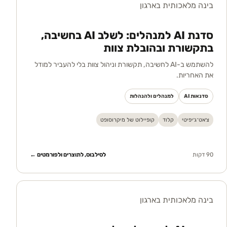
בינה מלאכותית בארגון
סדנת AI למנהלים: לשלב AI בחשיבה,
בתקשורת ובהובלת צוות
להשתמש ב-AI לחשיבה, תקשורת וניהול צוות בלי להעביר למודל
את האחריות.
סדנאות AI
למנהלים ולהנהלות
צ׳אט־ג׳יפיטי
קלוד
קופיילוט של מיקרוסופט
90 דקות
לסילבוס, לתוצרים ולפורמטים ←
בינה מלאכותית בארגון