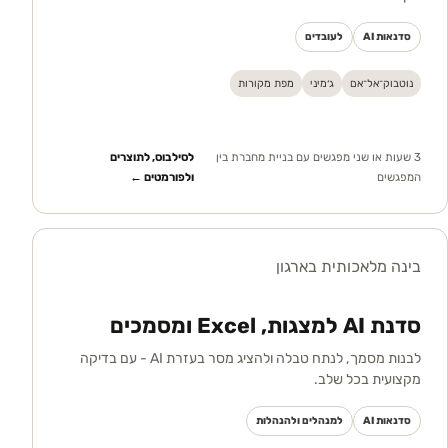
סדנאות AI
לעובדים
נוטבוק־אל־אם
ג׳מיני
מפת מקורות
3 שעות או שני מפגשים עם בניית מחברת בין
לסילבוס, לתוצרים
המפגשים
ולפורמטים ←
בינה מלאכותית בארגון
סדנת AI למצגות, Excel ומסמכים
לבנות מסמך, לנתח טבלה ולהציג מסר בעזרת AI - עם בדיקה
מקצועית בכל שלב.
סדנאות AI
למנהלים ולהנהלות