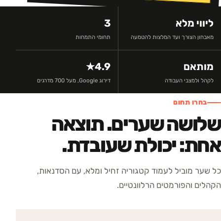
ליווי מלא
3
מאבחון הצורך ועד המלצות להטמעה
תחומי התמחות
מותאם
4.9★
לקהל ולמצבי העבודה
דירוג Google, מעל 700 מדרגים
בחרו תחום
שלושה שערים. תוצאה
אחת: יכולת שעובדת.
כל שער מוביל לעמוד קטגוריה זחיל ומלא, עם הסדנאות,
הקהלים והפורמטים הרלוונטיים.