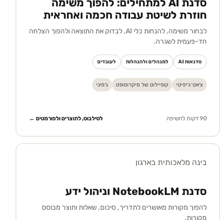
סדנת AI למתחילים: להפוך משימה
חוזרת לשיטת עבודה חכמה ואחראית
לבחור משימה, להנחות כלי AI, לבדוק את התוצאה ולהפוך הצלחה
חד-פעמית לשגרה.
סדנאות AI
למנהלים ולהנהלות
לעובדים
צ׳אט־ג׳יפיטי
קופיילוט של מיקרוסופט
ג׳מיני
90 דקות לחשיפה
לסילבוס, לתוצרים ולפורמטים ←
בינה מלאכותית בארגון
סדנת NotebookLM וניהול ידע
להפוך מקורות מאושרים לתדריך, סיכום, שאלות ותוצר מבוסס
מקורות.