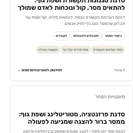
סדנת סגנונות תקשורת ושפת גוף:
להתאים מסר, קול ונוכחות לאדם שמולך
לזהות העדפות תקשורת נצפות, להתאים מילים, קול ושפת גוף
ולבדוק שהמסר הובן בלי לתייג אנשים.
כישורי המחר
למנהלים ולהנהלות
לעובדים
מפת העדפות תקשורת
מפת מילים־קול־גוף
הקשבה פעילה
3 שעות
לסילבוס, לתוצרים ולפורמטים ←
מיומנויות המחר
סדנת פרזנטציה, סטוריטלינג ושפת גוף:
ממסר ברור להצגה שמניעה לפעולה
לבנות מסר וקו סיפורי, לעצב שקפים שתומכים בהחלטה ולהציג