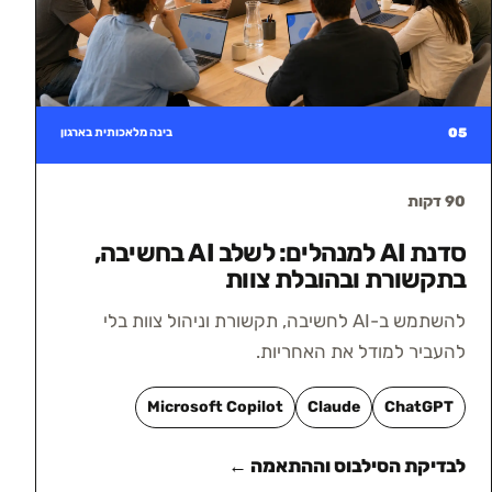
05
בינה מלאכותית בארגון
90 דקות
סדנת AI למנהלים: לשלב AI בחשיבה,
בתקשורת ובהובלת צוות
להשתמש ב-AI לחשיבה, תקשורת וניהול צוות בלי
להעביר למודל את האחריות.
Microsoft Copilot
Claude
ChatGPT
לבדיקת הסילבוס וההתאמה ←