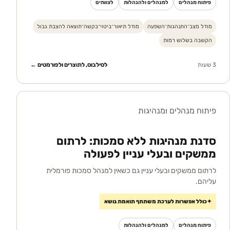
פיתוח מנהלים
למנהלים ולהנהלות
לצוותים
מודל מצב־התנהגות־השפעה
מודל תיאור־ביטוי־בקשה־תוצאה להצבת גבול
הקשבה בשלוש רמות
3 שעות
לסילבוס, לתוצרים ולפורמטים ←
פיתוח מנהלים ומנהיגות
סדנת מנהיגות ללא סמכות: לרתום
ממשקים ובעלי עניין לפעולה
לרתום ממשקים ובעלי עניין גם כשאין למנהל סמכות פורמלית
עליהם.
✦
כולל אפשרות לערכת משתתף תואמת נושא
פיתוח מנהלים
למנהלים ולהנהלות