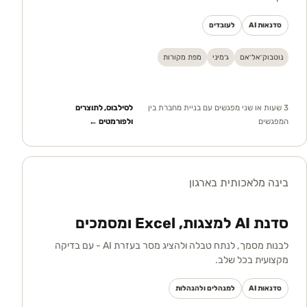
סדנאות AI
לעובדים
נוטבוק־אל־אם
ג׳מיני
מפת מקורות
3 שעות או שני מפגשים עם בניית מחברת בין
לסילבוס, לתוצרים
המפגשים
ולפורמטים ←
בינה מלאכותית בארגון
סדנת AI למצגות, Excel ומסמכים
לבנות מסמך, לנתח טבלה ולהציג מסר בעזרת AI - עם בדיקה
מקצועית בכל שלב.
סדנאות AI
למנהלים ולהנהלות