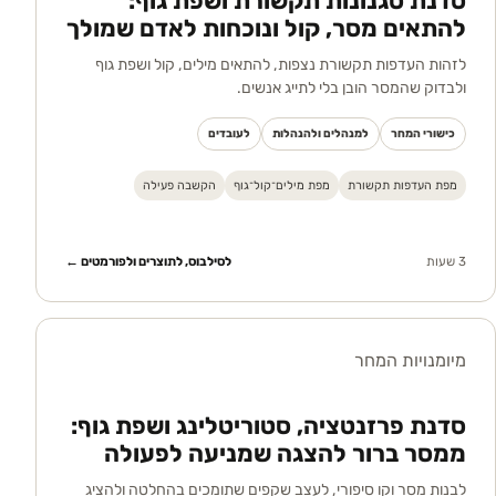
סדנת סגנונות תקשורת ושפת גוף:
להתאים מסר, קול ונוכחות לאדם שמולך
לזהות העדפות תקשורת נצפות, להתאים מילים, קול ושפת גוף
ולבדוק שהמסר הובן בלי לתייג אנשים.
כישורי המחר
למנהלים ולהנהלות
לעובדים
מפת העדפות תקשורת
מפת מילים־קול־גוף
הקשבה פעילה
3 שעות
לסילבוס, לתוצרים ולפורמטים ←
מיומנויות המחר
סדנת פרזנטציה, סטוריטלינג ושפת גוף:
ממסר ברור להצגה שמניעה לפעולה
לבנות מסר וקו סיפורי, לעצב שקפים שתומכים בהחלטה ולהציג