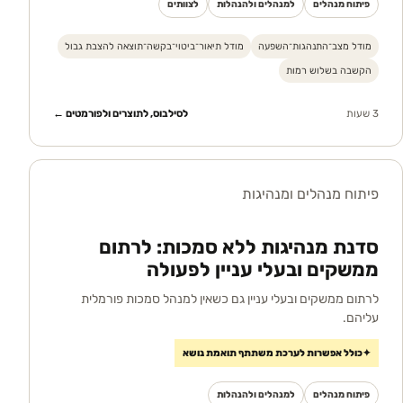
פיתוח מנהלים
למנהלים ולהנהלות
לצוותים
מודל מצב־התנהגות־השפעה
מודל תיאור־ביטוי־בקשה־תוצאה להצבת גבול
הקשבה בשלוש רמות
3 שעות
לסילבוס, לתוצרים ולפורמטים ←
פיתוח מנהלים ומנהיגות
סדנת מנהיגות ללא סמכות: לרתום
ממשקים ובעלי עניין לפעולה
לרתום ממשקים ובעלי עניין גם כשאין למנהל סמכות פורמלית
עליהם.
✦
כולל אפשרות לערכת משתתף תואמת נושא
פיתוח מנהלים
למנהלים ולהנהלות