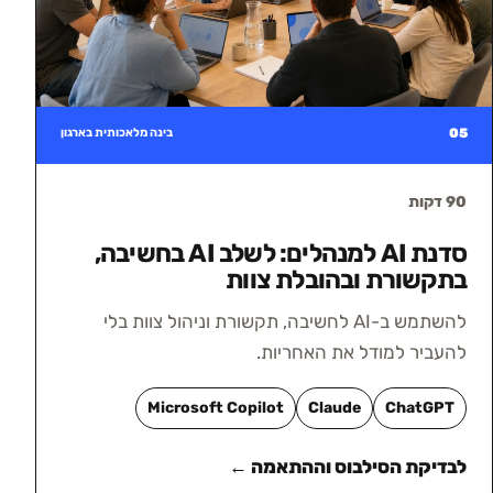
05
בינה מלאכותית בארגון
90 דקות
סדנת AI למנהלים: לשלב AI בחשיבה,
בתקשורת ובהובלת צוות
להשתמש ב-AI לחשיבה, תקשורת וניהול צוות בלי
להעביר למודל את האחריות.
Microsoft Copilot
Claude
ChatGPT
לבדיקת הסילבוס וההתאמה ←