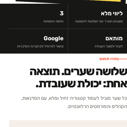
ליווי מלא
3
מאבחון הצורך ועד המלצות להטמעה
תחומי התמחות
מותאם
Google
לקהל ולמצבי העבודה
קישור לפרופיל ולביקורות העדכניות
בחרו תחום
שלושה שערים. תוצאה
אחת: יכולת שעובדת.
כל שער מוביל לעמוד קטגוריה זחיל ומלא, עם הסדנאות,
הקהלים והפורמטים הרלוונטיים.