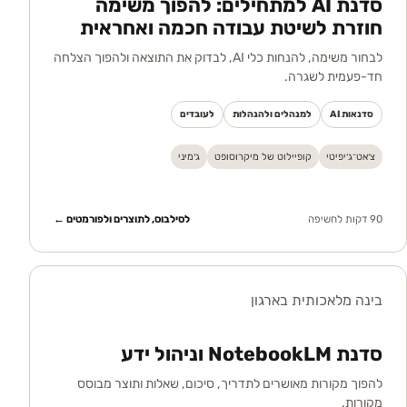
סדנת AI למתחילים: להפוך משימה
חוזרת לשיטת עבודה חכמה ואחראית
לבחור משימה, להנחות כלי AI, לבדוק את התוצאה ולהפוך הצלחה
חד-פעמית לשגרה.
סדנאות AI
למנהלים ולהנהלות
לעובדים
צ׳אט־ג׳יפיטי
קופיילוט של מיקרוסופט
ג׳מיני
90 דקות לחשיפה
לסילבוס, לתוצרים ולפורמטים ←
בינה מלאכותית בארגון
סדנת NotebookLM וניהול ידע
להפוך מקורות מאושרים לתדריך, סיכום, שאלות ותוצר מבוסס
מקורות.