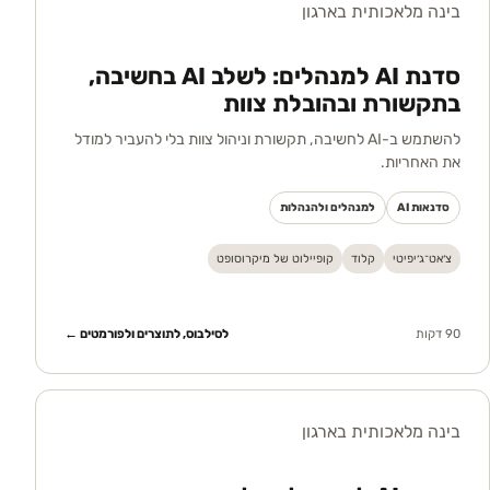
בינה מלאכותית בארגון
סדנת AI למנהלים: לשלב AI בחשיבה,
בתקשורת ובהובלת צוות
להשתמש ב-AI לחשיבה, תקשורת וניהול צוות בלי להעביר למודל
את האחריות.
סדנאות AI
למנהלים ולהנהלות
צ׳אט־ג׳יפיטי
קלוד
קופיילוט של מיקרוסופט
90 דקות
לסילבוס, לתוצרים ולפורמטים ←
בינה מלאכותית בארגון